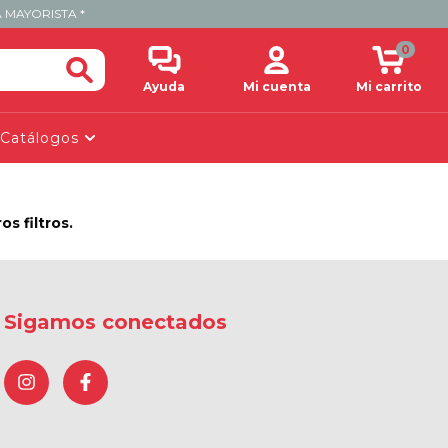
 MAYORISTA *
0
Ayuda
Mi cuenta
Mi carrito
Catálogos
s filtros.
Sigamos conectados