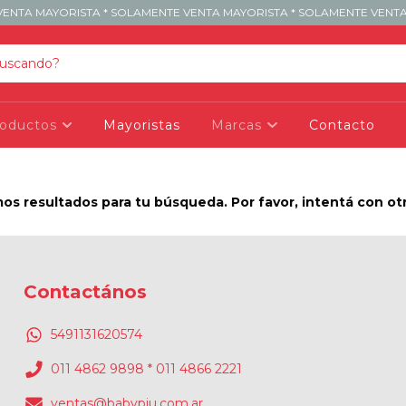
ENTA MAYORISTA * SOLAMENTE VENTA MAYORISTA * SOLAMENTE VENTA
roductos
Mayoristas
Marcas
Contacto
s resultados para tu búsqueda. Por favor, intentá con otro
Contactános
5491131620574
011 4862 9898 * 011 4866 2221
ventas@babypiu.com.ar