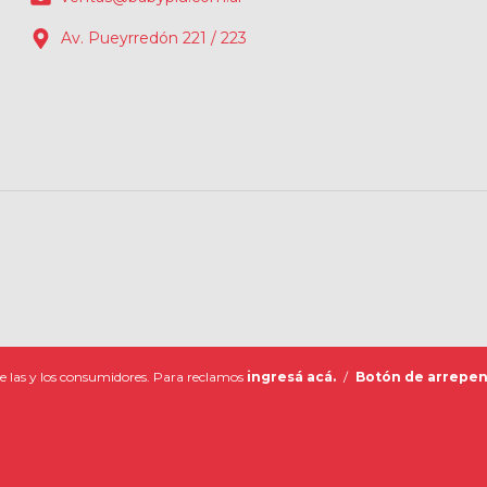
Av. Pueyrredón 221 / 223
e las y los consumidores. Para reclamos
ingresá acá.
/
Botón de arrepen