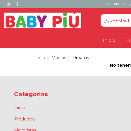
SOLAMENTE V
Inicio
P
Inicio
>
Marcas
>
Dreams
No tenemo
Categorías
Inicio
Productos
Mayoristas