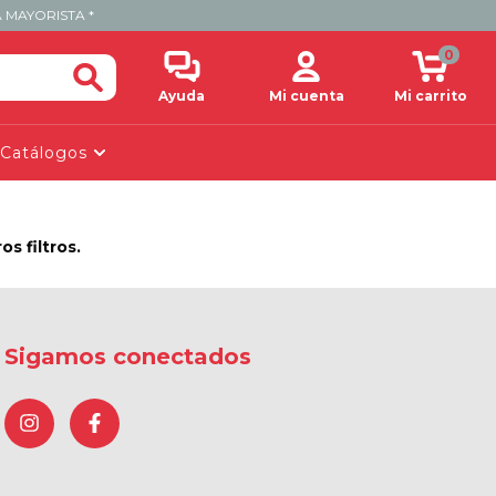
 MAYORISTA *
0
Ayuda
Mi cuenta
Mi carrito
Catálogos
s filtros.
Sigamos conectados