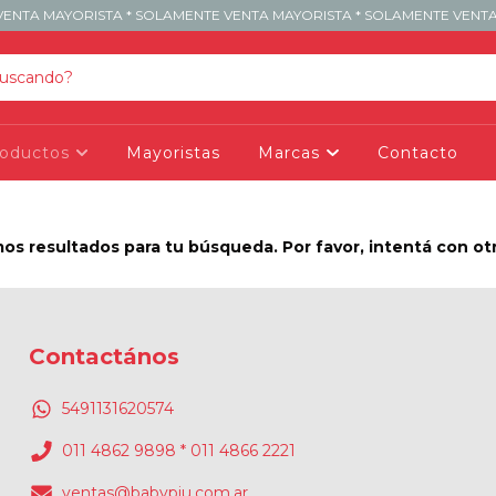
ENTA MAYORISTA * SOLAMENTE VENTA MAYORISTA * SOLAMENTE VENTA
roductos
Mayoristas
Marcas
Contacto
s resultados para tu búsqueda. Por favor, intentá con otro
Contactános
5491131620574
011 4862 9898 * 011 4866 2221
ventas@babypiu.com.ar