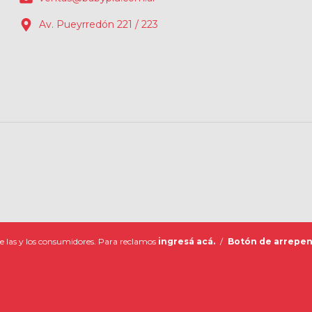
Av. Pueyrredón 221 / 223
e las y los consumidores. Para reclamos
ingresá acá.
/
Botón de arrepen